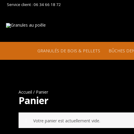
Aller
Service client :
06 34 66 18 72
au
contenu
GRANULÉS DE BOIS & PELLETS
BÛCHES DEN
Accueil
Panier
Panier
Votre panier est actuellement vide.