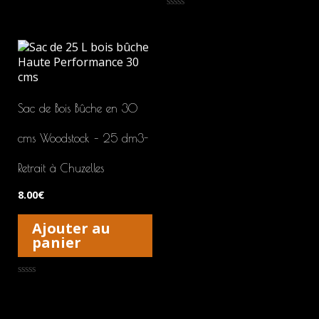
sur
5
Note
0
sur
5
Sac de Bois Bûche en 30
cms Woodstock – 25 dm3-
Retrait à Chuzelles
8.00
€
Ajouter au
panier
Note
0
sur
5