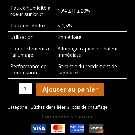
Taux d’humidité à
10% ≤ H ≤ 20%
coeur sur brut
Taux de cendre
≤ 1,5%
Utilisation
Immédiate
Comportement à
Allumage rapide et chaleur
l’allumage
immédiate
Performance de
Garantie du rendement de
combustion
l’appareil
quantité
Ajouter au panier
de
Bois
bûche
Catégorie :
Bûches densifiées & bois de chauffage
25
Commande sécurisée
cm
Woodstock
–