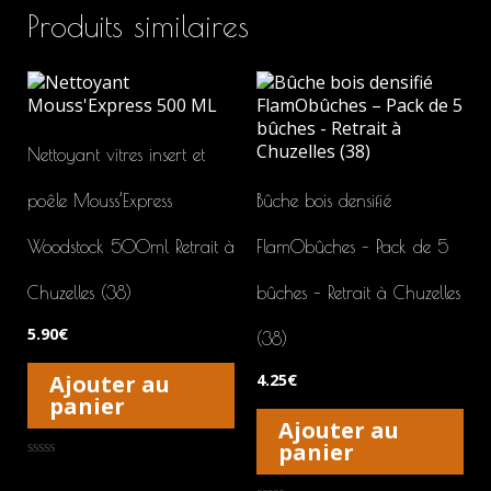
Produits similaires
Nettoyant vitres insert et
poêle Mouss’Express
Bûche bois densifié
Woodstock 500ml Retrait à
FlamObûches – Pack de 5
Chuzelles (38)
bûches – Retrait à Chuzelles
5.90
€
(38)
4.25
€
Ajouter au
panier
Ajouter au
panier
Note
0