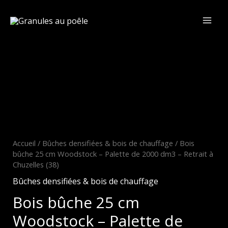
Aller
au
contenu
Mai
Men
Accueil
/
Bûches densifiées & bois de chauffage
/ Bois
bûche 25 cm Woodstock – Palette de 2000 dm3 – Retrait à
Chuzelles (38)
Bûches densifiées & bois de chauffage
Bois bûche 25 cm
Woodstock – Palette de