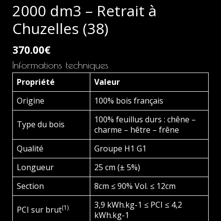
2000 dm3 – Retrait à
Chuzelles (38)
370.00
€
Informations techniques
Propriété
Valeur
Origine
100% bois français
100% feuillus durs : chêne –
Type du bois
charme – hêtre – frêne
Qualité
Groupe H1 G1
Longueur
25 cm (± 5%)
Section
8cm ≤ 90% Vol. ≤ 12cm
3,9 kWh.kg-1 ≤ PCI ≤ 4,2
(1)
PCI sur brut
kWh.kg-1