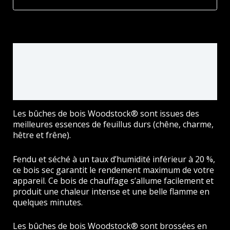
Palette
de
2000
dm3
-
Description
Retrait
à
Informations complémentaires
Chuzelles
(38)
Avis (0)
Les bûches de bois Woodstock® sont issues des
meilleures essences de feuillus durs (chêne, charme,
hêtre et frêne).
Fendu et séché à un taux d’humidité inférieur à 20 %,
ce bois sec garantit le rendement maximum de votre
appareil. Ce bois de chauffage s’allume facilement et
produit une chaleur intense et une belle flamme en
quelques minutes.
Les bûches de bois Woodstock® sont brossées en