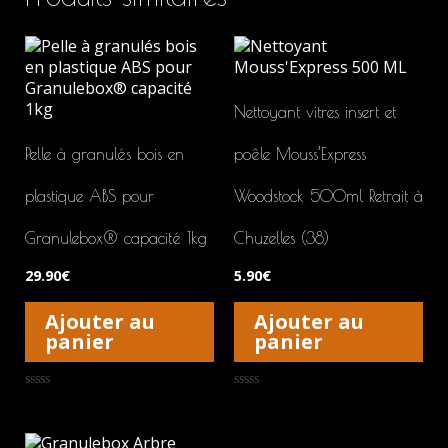
Nettoyant vitres insert et
Pelle à granulés bois en
poêle Mouss’Express
plastique ABS pour
Woodstock 500ml Retrait à
Granulebox® capacité 1kg
Chuzelles (38)
29.90
€
5.90
€
Ajouter au
Ajouter au
panier
panier
Note
Note
0
0
sur
sur
5
5