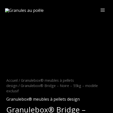
Aller
au
contenu
Mai
Men
Accueil
/
Granulebox® meubles à pellets
design
/ Granulebox® Bridge – Noire – 55kg – modèle
exclusif
Granulebox® meubles à pellets design
Granulebox® Bridge –