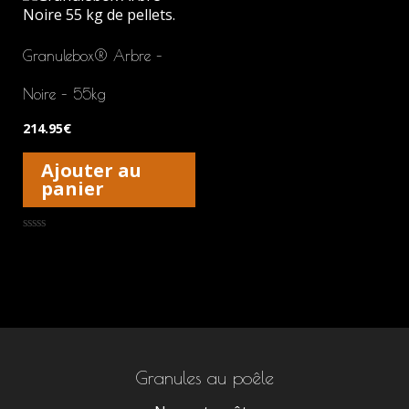
Granulebox® Arbre –
Noire – 55kg
214.95
€
Ajouter au
panier
Note
0
sur
5
Granules au poêle