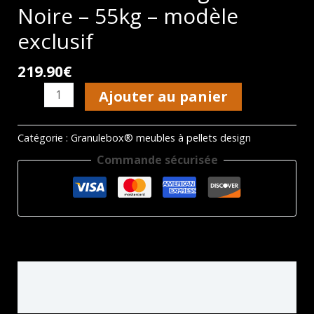
Noire – 55kg – modèle
exclusif
219.90
€
quantité
Ajouter au panier
de
Granulebox®
Bridge
Catégorie :
Granulebox® meubles à pellets design
-
Commande sécurisée
Noire
-
55kg
-
modèle
exclusif
Informations complémentaires
Avis (0)